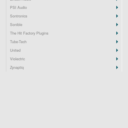
PSI Audio
Z
Sontronics
Sonible
The Hit Factory Plugins
Tube-Tech
United
Violectric
Zynaptiq