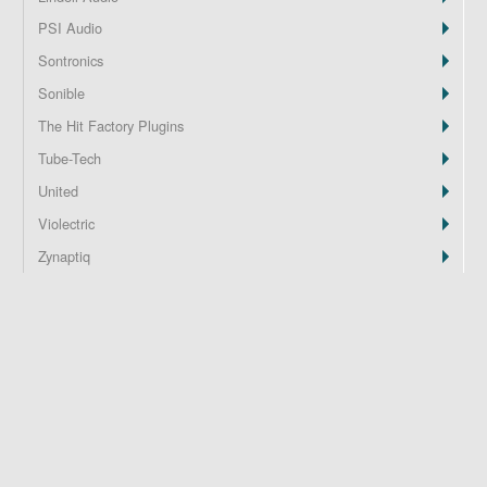
PSI Audio
Z
Sontronics
Sonible
The Hit Factory Plugins
Tube-Tech
United
Violectric
Zynaptiq