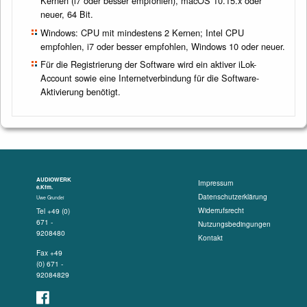
Kernen (i7 oder besser empfohlen), macOS 10.15.x oder
neuer, 64 Bit.
Windows: CPU mit mindestens 2 Kernen; Intel CPU
empfohlen, i7 oder besser empfohlen, Windows 10 oder neuer.
Für die Registrierung der Software wird ein aktiver iLok-
Account sowie eine Internetverbindung für die Software-
Aktivierung benötigt.
AUDIOWERK
Impressum
e.Kfm.
Datenschutzerklärung
Uwe Grundei
Widerrufsrecht
Tel +49 (0)
671 -
Nutzungsbedingungen
9208480
Kontakt
Fax +49
(0) 671 -
92084829