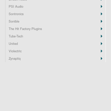
PSI Audio
Z
Sontronics
Sonible
The Hit Factory Plugins
Tube-Tech
United
Violectric
Zynaptiq