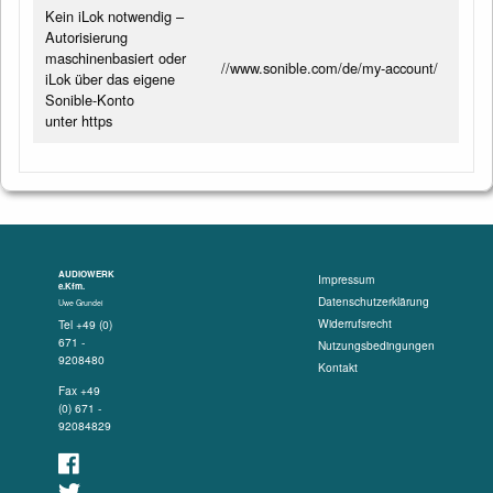
Kein iLok notwendig –
Autorisierung
maschinenbasiert oder
//www.sonible.com/de/my-account/
iLok über das eigene
Sonible-Konto
unter https
AUDIOWERK
Impressum
e.Kfm.
Datenschutzerklärung
Uwe Grundei
Widerrufsrecht
Tel +49 (0)
671 -
Nutzungsbedingungen
9208480
Kontakt
Fax +49
(0) 671 -
92084829