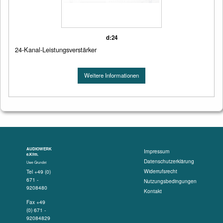
d:24
24-Kanal-Leistungsverstärker
Weitere Informationen
AUDIOWERK
Impressum
e.Kfm.
Datenschutzerklärung
Uwe Grundei
Widerrufsrecht
Tel +49 (0)
671 -
Nutzungsbedingungen
9208480
Kontakt
Fax +49
(0) 671 -
92084829