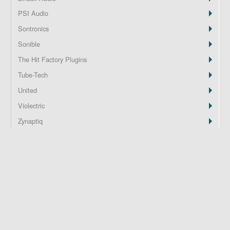
PSI Audio
Z
Sontronics
Sonible
The Hit Factory Plugins
Tube-Tech
United
Violectric
Zynaptiq