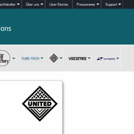
achhändler
Über uns
User-Stories
Pressenews
Support