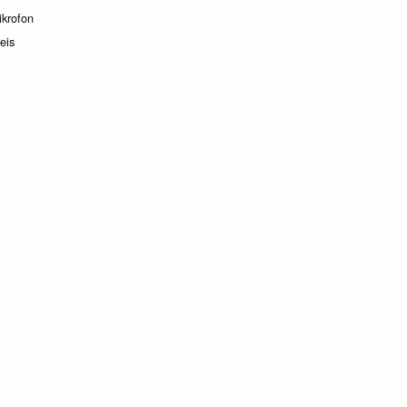
ikrofon
eis
r