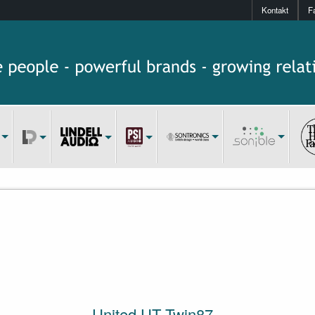
Kontakt
F
United UT Twin87