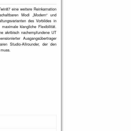
in87 eine weitere Reinkarnation
mschaltbaren Modi „Modern“ und
ltungsvarianten des Vorbildes in
aximale klangliche Flexibilität.
Eine akribisch nachempfundene UT
nsionierter Ausgangsübertrager
ren Studio-Allrounder, der den
n muss.