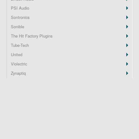
PSI Audio
Z
Sontronics
Sonible
The Hit Factory Plugins
Tube-Tech
United
Violectric
Zynaptiq