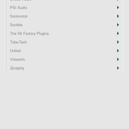
PSI Audio
Z
Sontronics
Sonible
The Hit Factory Plugins
Tube-Tech
United
Violectric
Zynaptiq