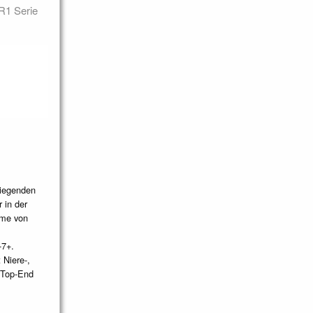
R1 Serie
liegenden
 in der
hme von
-7+.
 Niere-,
n Top-End