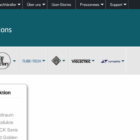
achhändler
Über uns
User-Stories
Pressenews
Support
ktion
eitraum
rodukte
 CK Serie
nd Golden