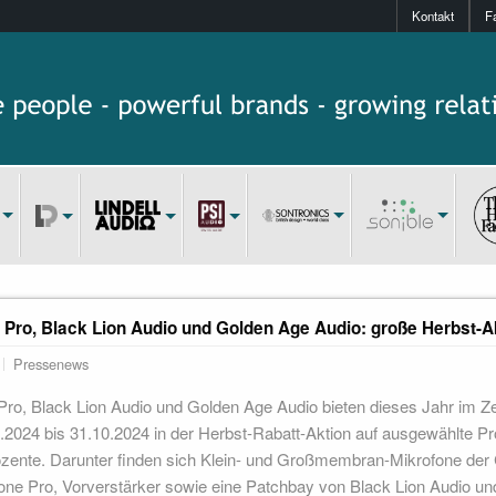
Kontakt
F
Pro, Black Lion Audio und Golden Age Audio: große Herbst-A
Pressenews
ro, Black Lion Audio und Golden Age Audio bieten dieses Jahr im Z
2024 bis 31.10.2024 in der Herbst-Rabatt-Aktion auf ausgewählte P
ozente. Darunter finden sich Klein- und Großmembran-Mikrofone der
ne Pro, Vorverstärker sowie eine Patchbay von Black Lion Audio u