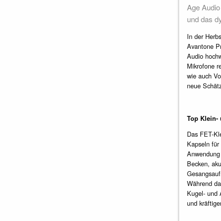
Age Audio 
und das d
In der Herbs
Avantone Pr
Audio hochw
Mikrofone r
wie auch Vol
neue Schät
Top Klein-
Das FET-Kle
Kapseln für
Anwendung s
Becken, aku
Gesangsauf
Während das 
Kugel- und A
und kräftig