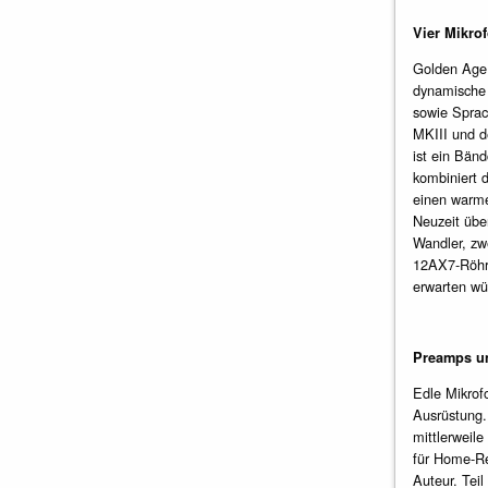
Vier Mikro
Golden Age 
dynamische 
sowie Sprac
MKIII und d
ist ein Bän
kombiniert d
einen warme
Neuzeit übe
Wandler, zw
12AX7-Röhre
erwarten wü
Preamps un
Edle Mikrof
Ausrüstung. 
mittlerweile
für Home-Re
Auteur. Tei