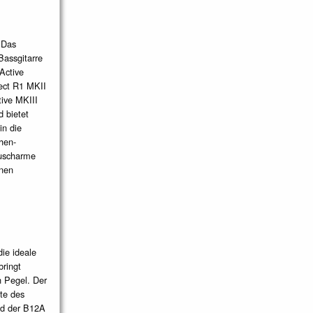
 Das
assgitarre
Active
ject R1 MKII
tive MKIII
d bietet
in die
hen-
auscharme
nen
ie ideale
bringt
n Pegel. Der
te des
nd der B12A