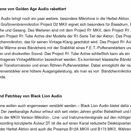
fone von Golden Age Audio rabattiert
Audio bringt noch ein paar weitere, besondere Mikrofone in die Herbst-Aktion.
Großmembranmikrofon Project D2 MKII eignet sich besonders für Bassdrum, B
he und Gesang. Des Weiteren sind mit dem Project R1 MKII, dem Project R1 
em Project R1 Tube Active drei Modelle der R1-Serie Teil der Aktion. Das Pro
dchenmikrofon, das für seinen Vintage-Klang geschätzt wird. Das Project R1 Ac
ie Wärme eines Bändchens mit der Stabilität eines F.E.T.-Pufferverstärkers un
n und druckvollen Sound. Das Project R1 Tube Active schließlich kann als ein 
rtragenes VintageMikrofon bezeichnet werden: Es kombiniert klassische Bändc
ei Transformatoren und einen Röhren-Pufferverstärker. Dabei ermöglicht der r
nverstärker eine höhere Ausgangsleistung, als man es von Bändchenmikrofo
rde.
d Patchbay von Black Lion Audio
one wollen auch angemessen verstärkt werden – Black Lion Audio bietet dafür d
Der zweikanalige Auteur erfreut sich seit vielen Jahren großer Beliebtheit und 
 in der MKIII Version Mikrofon-, Line- und Instrumentensignale auf den richtige
cording konzipierte Auteur DT ist die auf einen Kanal reduzierte Desktopvarian
l der Herbst-Aktion sind auch die Preamps B12A MKIII und B173 MKII. Währe