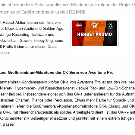
bietet besondere Schallwandler wie Bändchenmikrofone der Project 
ynamische Großmembranmikrofon D2 MKII.
t-Rabatt-Aktion bieten die Hersteller
o, Black Lion Audio und Golden Age
ertige Recording-Hardware und
eduziert an. Sowohl Hobby-Engineers
l-Profis finden unter diesen Deals
zchen.
 und Großmembran-Mikrofone der CK Serie von Avantone Pro
inmembran-Kondensator-Mikrofon CK-1 von Avantone Pro ist mit den drei bei
 Nieren-, Hypernieren- und Kugelcharakteristik sowie Pad- und Low-Cut-Schalter
ehr flexibel. Insbesondere eignet sich das CK-1 unter anderem für die Aufna
stischen Gitarren, Pianos oder Percussion. Etwas mehr Farbe für Sprach- und
nahmen liefern die Großmembran-Kondensatormikrofone CK-6 Classic und CK
CK-6 mit Nierencharakteristik als solides Arbeitspferd dient, ist das CK-7+ mit
chtcharakteristik vielseitiger einsetzbar und punktet mit einem extrem luftige
en Bässen.