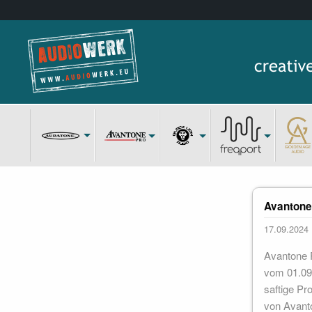
Avantone 
17.09.2024
Avantone P
vom 01.09.
saftige Pr
von Avanto