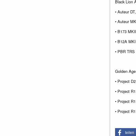
Black Lion 
• Auteur DT
• Auteur MK
• B173 MKI
• B12A MKI
• PBR TRS 
Golden Age
• Project D
• Project R
• Project R
• Project R
teilen