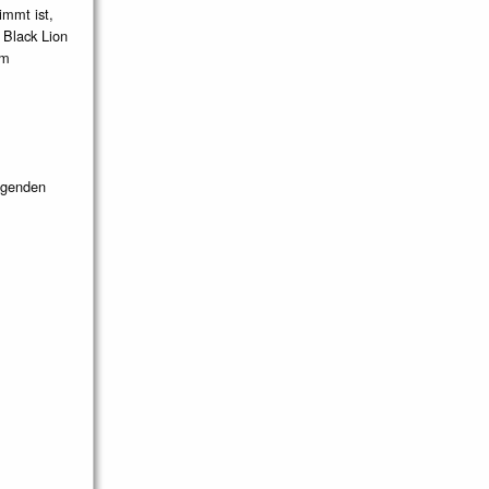
immt ist,
 Black Lion
em
lgenden