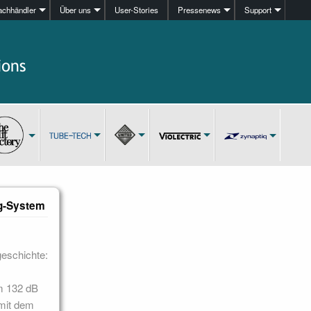
achhändler
Über uns
User-Stories
Pressenews
Support
ng-System
geschichte:
m 132 dB
 mit dem