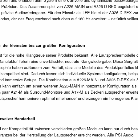
uenzen und erlauben dem System eine kraftvolle und dynamische Basswiederga
d Präzision. Das Zusammenspiel von A226-MAIN und A326 D-REX begeistert s
t präzise Audiowiedergabe. Für den Einsatz als LFE bietet der A326 D-REX z
Modus, der das Frequenzband nach oben auf 160 Hz erweitert – natürlich voll
 der kleinsten bis zur größten Konfiguration
st für die hohe Klangtreue seiner Produkte bekannt. Alle Lautsprechermodelle 
anufaktur liefern eine unverfälschte, neutrale Klangwiedergabe. Diese Sorgfal
sophie haben außerdem zum Vorteil, dass alle Modelle des Produktportfolios kl
kompatibel sind. Dadurch lassen sich individuelle Systeme konfigurieren, beisp
nd immersive Setups. Die Kombination aus A226-MAIN und A326 D-REX als S
 kann einfach um einen weiteren A226-MAIN in horizontaler Konfiguration als 
n paar A21-M als Surround-Monitore und A17-M als Deckenlautsprecher erweite
autsprecher harmonieren optimal miteinander und erzeugen ein homogenes Klan
hweizer Handarbeit
l der Kompatibilität zwischen verschieden großen Modellen kann nur durch bes
ranzen bei der Herstellung der Lautsprecher erreicht werden. Alle PSI Audio