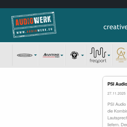
PSI Audi
27.11.2025
PSI Audio 
die Kombi
Lautsprech
liefern. D