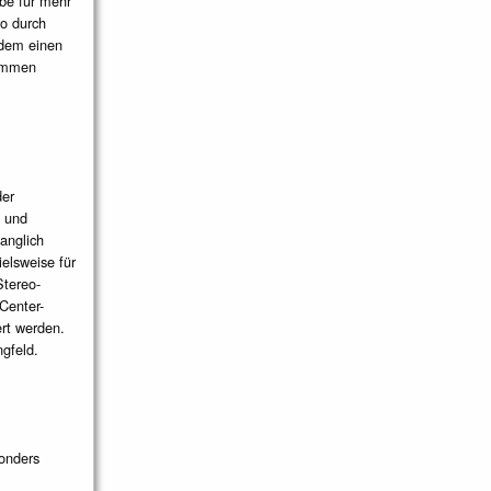
be für mehr
o durch
udem einen
kommen
der
t und
anglich
ielsweise für
tereo-
Center-
rt werden.
gfeld.
onders