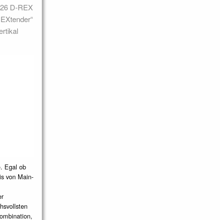
A326 D-REX
 EXtender“
rtikal
. Egal ob
is von Main-
er
hsvollsten
ombination,