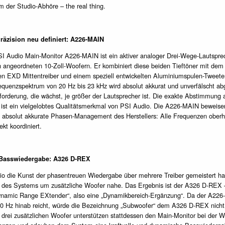
 der Studio-Abhöre – the real thing.
räzision neu definiert: A226-MAIN
SI Audio Main-Monitor A226-MAIN ist ein aktiver analoger Drei-Wege-Lautspre
 angeordneten 10-Zoll-Woofern. Er kombiniert diese beiden Tieftöner mit dem
n EXD Mittentreiber und einem speziell entwickelten Aluminiumspulen-Tweete
quenzspektrum von 20 Hz bis 23 kHz wird absolut akkurat und unverfälscht abg
orderung, die wächst, je größer der Lautsprecher ist. Die exakte Abstimmung al
 ist ein vielgelobtes Qualitätsmerkmal von PSI Audio. Die A226-MAIN beweise
 absolut akkurate Phasen-Management des Herstellers: Alle Frequenzen oberh
ekt koordiniert.
 Basswiedergabe: A326 D-REX
o die Kunst der phasentreuen Wiedergabe über mehrere Treiber gemeistert hat
 des Systems um zusätzliche Woofer nahe. Das Ergebnis ist der A326 D-REX –
Dynamic Range EXtender“, also eine „Dynamikbereich-Ergänzung“. Da der A22
 20 Hz hinab reicht, würde die Bezeichnung „Subwoofer“ dem A326 D-REX nicht
 drei zusätzlichen Woofer unterstützen stattdessen den Main-Monitor bei der 