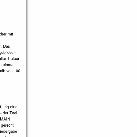
cher mit
r. Das
ebildet –
ler Treiber
n einmal
alb von 100
, lag eine
 der Titel
6-MAIN
 gerecht
Wiedergabe