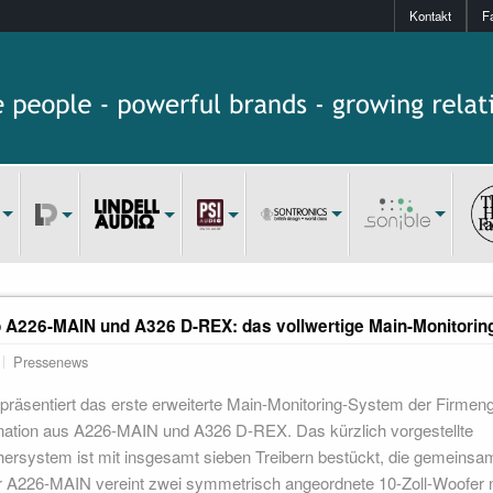
Kontakt
F
o A226-MAIN und A326 D-REX: das vollwertige Main-Monitori
Pressenews
präsentiert das erste erweiterte Main-Monitoring-System der Firmen
nation aus A226-MAIN und A326 D-REX. Das kürzlich vorgestellte
ersystem ist mit insgesamt sieben Treibern bestückt, die gemeinsa
er A226-MAIN vereint zwei symmetrisch angeordnete 10-Zoll-Woofer