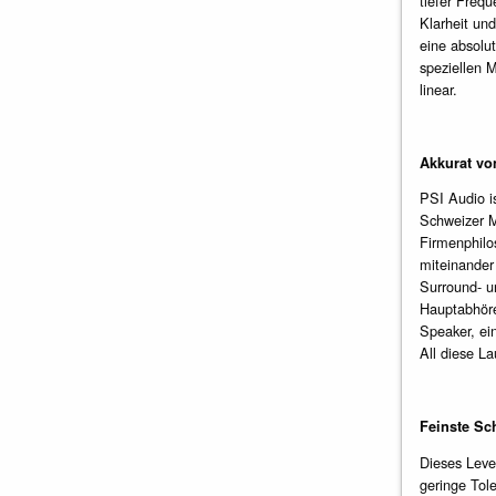
tiefer Freq
Klarheit un
eine absolu
speziellen 
linear.
Akkurat von
PSI Audio i
Schweizer M
Firmenphilo
miteinander 
Surround- u
Hauptabhöre
Speaker, ei
All diese L
Feinste Sc
Dieses Leve
geringe Tole