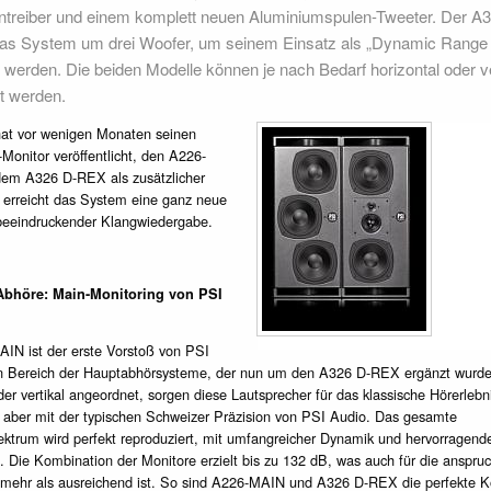
ntreiber und einem komplett neuen Aluminiumspulen-Tweeter. Der 
 das System um drei Woofer, um seinem Einsatz als „Dynamic Range
 werden. Die beiden Modelle können je nach Bedarf horizontal oder ve
t werden.
at vor wenigen Monaten seinen
Monitor veröffentlicht, den A226-
em A326 D-REX als zusätzlicher
 erreicht das System eine ganz neue
eeindruckender Klangwiedergabe.
Abhöre: Main-Monitoring von PSI
IN ist der erste Vorstoß von PSI
n Bereich der Hauptabhörsysteme, der nun um den A326 D-REX ergänzt wurde
der vertikal angeordnet, sorgen diese Lautsprecher für das klassische Hörerlebn
 aber mit der typischen Schweizer Präzision von PSI Audio. Das gesamte
ktrum wird perfekt reproduziert, mit umfangreicher Dynamik und hervorragend
. Die Kombination der Monitore erzielt bis zu 132 dB, was auch für die anspruc
 mehr als ausreichend ist. So sind A226-MAIN und A326 D-REX die perfekte K