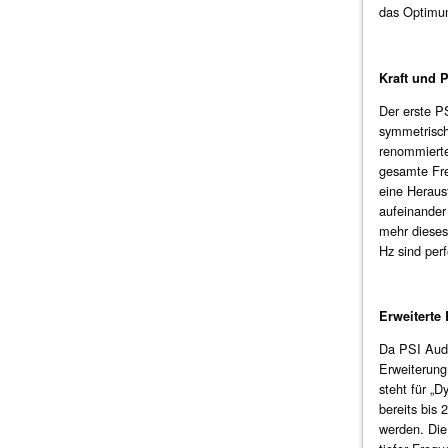
das Optimum
Kraft und P
Der erste P
symmetrisch
renommierte
gesamte Fre
eine Herausf
aufeinander
mehr dieses
Hz sind perf
Erweiterte
Da PSI Audi
Erweiterung
steht für „
bereits bis
werden. Die