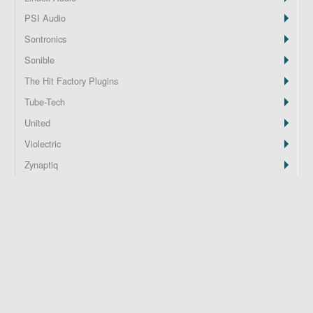
PSI Audio
Z
Sontronics
Sonible
The Hit Factory Plugins
Tube-Tech
United
Violectric
Zynaptiq