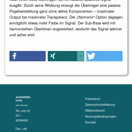
ausgibt. Durch seine Wicklung erzeugt der Übertrager eine passive
Pegelverstärkung ganz ohne aktive Komponenten – maximaler
Output bei maximaler Transparenz. Die „Harmonic“-Option dagegen
ermöglicht etwas mehr Farbe im Signal. Der Sub-Bass wird mit
harmonischen Obertönen angereichert, wodurch das Signal wärmer
und satter wird.
0
AUDIOWERK
Impressum
e.Kfm.
Datenschutzerklärung
Uwe Grundei
Widerrufsrecht
Tel +49 (0)
671 -
Nutzungsbedingungen
9208480
Kontakt
Fax +49