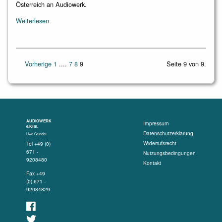
Österreich an Audiowerk.
Weiterlesen
Vorherige
1
....
7
8
9
Seite 9 von 9.
AUDIOWERK
Impressum
e.Kfm.
Datenschutzerklärung
Uwe Grundei
Widerrufsrecht
Tel +49 (0)
671 -
Nutzungsbedingungen
9208480
Kontakt
Fax +49
(0) 671 -
92084829