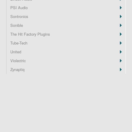
PSI Audio
Z
Sontronics
Sonible
The Hit Factory Plugins
Tube-Tech
United
Violectric
Zynaptiq