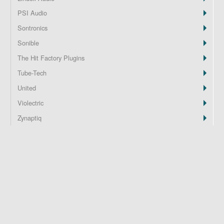
PSI Audio
Z
Sontronics
Sonible
The Hit Factory Plugins
Tube-Tech
United
Violectric
Zynaptiq