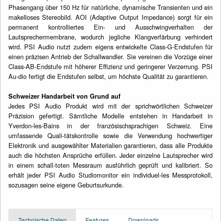
Phasengang über 150 Hz für natürliche, dynamische Transienten und ein
makelloses Stereobild. AOI (Adaptive Output Impedance) sorgt für ein
permanent kontrolliertes Ein- und Ausschwingverhalten der
Lautsprechermembrane, wodurch jegliche Klangverfärbung verhindert
wird. PSI Audio nutzt zudem eigens entwickelte Class-G-Endstufen für
einen präzisen Antrieb der Schallwandler. Sie vereinen die Vorzüge einer
Class-AB-Endstufe mit höherer Effizienz und geringerer Verzerrung. PSI
Au-dio fertigt die Endstufen selbst, um höchste Qualität zu garantieren.
Schweizer Handarbeit von Grund auf
Jedes PSI Audio Produkt wird mit der sprichwörtlichen Schweizer
Präzision gefertigt. Sämtliche Modelle entstehen in Handarbeit in
Yverdon-les-Bains in der französischsprachigen Schweiz. Eine
umfassende Quali-tätskontrolle sowie die Verwendung hochwertiger
Elektronik und ausgewählter Materialien garantieren, dass alle Produkte
auch die höchsten Ansprüche erfüllen. Jeder einzelne Lautsprecher wird
in einem schall-toten Messraum ausführlich geprüft und kalibriert. So
erhält jeder PSI Audio Studiomonitor ein individuel-les Messprotokoll,
sozusagen seine eigene Geburtsurkunde.
Technische Daten
Features
Downloads