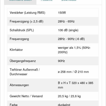
Verstärker (Leistung RMS)
150W
Frequenzgang (± 2,5 dB)
28Hz - 65Hz
Schalldruck (SPL)
106 dB (single)
Frequenzgang
28Hz - 90Hz (-6 dB)
weniger als 1,5% (50Hz-
Klirrfaktor
200Hz)
Übergangsfrequenz
90Hz
Tieftöner Außenmaß /
ø 258 mm / Ø 210 mm
Durchmesser
B x H x T 320 x 480 x 385
Abmessungen
mm
Gewicht Netto / Versand
20,5 kg / 23,6 kg
Farbe
dunkelrot