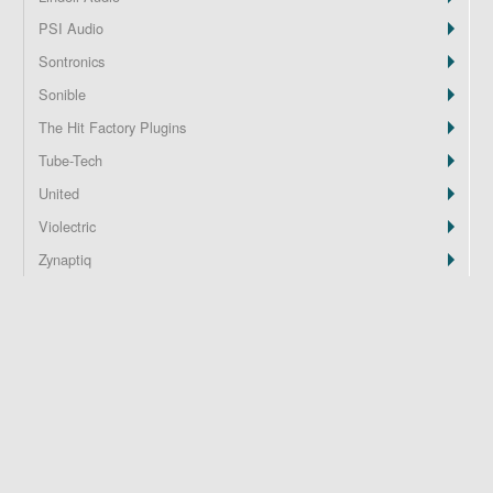
PSI Audio
Z
Sontronics
Sonible
The Hit Factory Plugins
Tube-Tech
United
Violectric
Zynaptiq