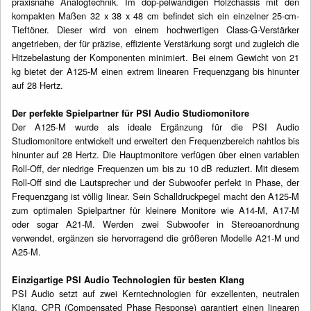
praxisnahe Analogtechnik. Im dop-pelwandigen Holzchassis mit den
kompakten Maßen 32 x 38 x 48 cm befindet sich ein einzelner 25-cm-
Tieftöner. Dieser wird von einem hochwertigen Class-G-Verstärker
angetrieben, der für präzise, effiziente Verstärkung sorgt und zugleich die
Hitzebelastung der Komponenten minimiert. Bei einem Gewicht von 21
kg bietet der A125-M einen extrem linearen Frequenzgang bis hinunter
auf 28 Hertz.
Der perfekte Spielpartner für PSI Audio Studiomonitore
Der A125-M wurde als ideale Ergänzung für die PSI Audio
Studiomonitore entwickelt und erweitert den Frequenzbereich nahtlos bis
hinunter auf 28 Hertz. Die Hauptmonitore verfügen über einen variablen
Roll-Off, der niedrige Frequenzen um bis zu 10 dB reduziert. Mit diesem
Roll-Off sind die Lautsprecher und der Subwoofer perfekt in Phase, der
Frequenzgang ist völlig linear. Sein Schalldruckpegel macht den A125-M
zum optimalen Spielpartner für kleinere Monitore wie A14-M, A17-M
oder sogar A21-M. Werden zwei Subwoofer in Stereoanordnung
verwendet, ergänzen sie hervorragend die größeren Modelle A21-M und
A25-M.
Einzigartige PSI Audio Technologien für besten Klang
PSI Audio setzt auf zwei Kerntechnologien für exzellenten, neutralen
Klang. CPR (Compensated Phase Response) garantiert einen linearen