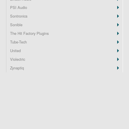
PSI Audio
Z
Sontronics
Sonible
The Hit Factory Plugins
Tube-Tech
United
Violectric
Zynaptiq